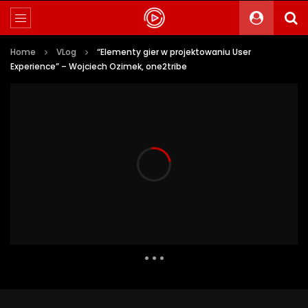
Home
VLog
“Elementy gier w projektowaniu User
Experience” – Wojciech Ozimek, one2tribe
1 241 Views
10
0
Auto Next
0 Comments