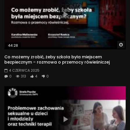
Wa
44:28
Co możemy zrobić, żeby szkoła była miejscem
bezpiecznym – rozmowa o przemocy rówieśniczej
4 CZERWCA 2025
0
313
4
0