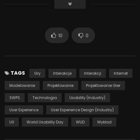
Wojciech Ozimek, one2tribe – od 1996 roku obecny na
rynku nowych technologii. Pracował między innymi w TP
S.A., Infovide-Matrix. (Współ)założył firmę one2tribe, której
jest prezesem. Zajmuje się stosowaniem mechanizmów
10
0
gier w projektowaniu rozwiązań biznesowych.
1 241
TAGS
Gry
Interakcje
Interakcji
Internet
Modelowanie
Projektowanie
Projektowanie Gier
SWPS
Technologia
Usability (Industry)
User Experience
User Experience Design (Industry)
UX
World Usability Day
WUD
Wykład