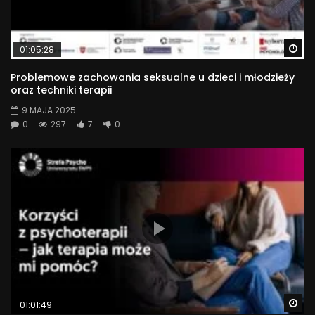
Wa
01:05:28
Problemowe zachowania seksualne u dzieci i młodzieży
oraz techniki terapii
9 MAJA 2025
0
297
7
0
Wa
01:01:49