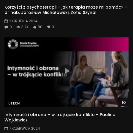
Korzyści z psychoterapii – jak terapia może mi pomóc? –
dr hab. Jarosław Michałowski, Zofia Szynal
2 GRUDNIA 2024
0
3.2K
80
0
Wa
01:13:14
Intymność i obrona – w trójkącie konfliktu – Paulina
Wojkiewicz
7 CZERWCA 2024