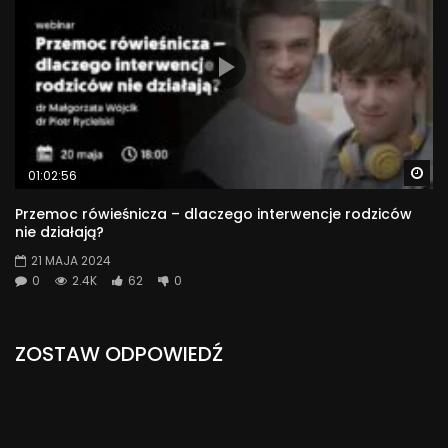
Wa
01:02:56
Przemoc rówieśnicza – dlaczego interwencje rodziców
nie działają?
21 MAJA 2024
0
2.4K
62
0
ZOSTAW ODPOWIEDŹ