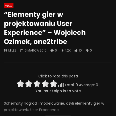
VLOG
Watch Later
44:28
01:05:28
“Elementy gier w
Co możemy zrobić, żeby szkoła
Problemowe zachow
projektowaniu User
była miejscem bezpiecznym –
seksualne u dzieci i 
rozmowa o przemocy rówieśniczej
techniki terapii
Experience” – Wojciech
4 CZERWCA 2025
9 MAJA 2025
Ozimek, one2tribe
0
313
4
0
0
297
7
0
MILES
6 MARCA 2015
0
1.2K
10
0
Click to rate this post!
[Total:
0
Average:
0
]
You must sign in to vote
Schematy nagród i modelowanie, czyli elementy gier w
projektowaniu User Experience.