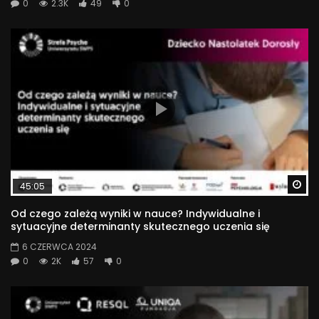
0
2.3K
49
0
Wa
45:05
Od czego zależą wyniki w nauce? Indywidualne i
sytuacyjne determinanty skutecznego uczenia się
6 CZERWCA 2024
0
2K
57
0