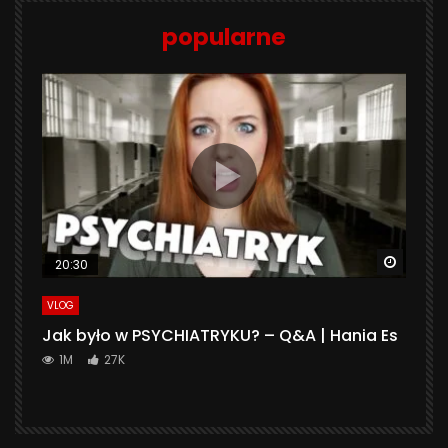
popularne
Watch 
20:30
VLOG
Jak było w PSYCHIATRYKU? – Q&A | Hania Es
1M
27K