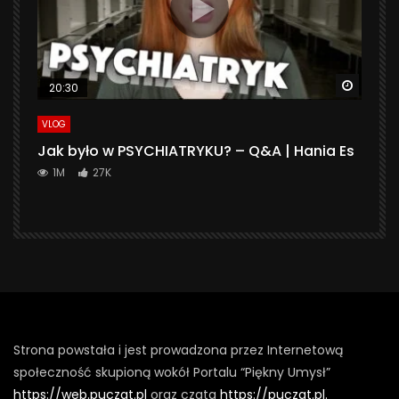
Watch 
20:30
VLOG
Jak było w PSYCHIATRYKU? – Q&A | Hania Es
1M
27K
Strona powstała i jest prowadzona przez Internetową
społeczność skupioną wokół Portalu “Piękny Umysł”
https://web.puczat.pl
oraz czata
https://puczat.pl.