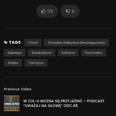
———————————————
172
0
Jeśli chcesz otrzymywać ode mnie raz w tygodniu maila z
ciekawostkami i poradami, zapisz się na bezpłatny
newsletter:
https://subscribepage.io/zapis-newsletter
TAGS
Chad
Choroba Afektywna Dwubiegunowa
——————————————–
Depresja
Duloksetyna
Euthyrox
Psychiatra
Zapraszam Was serdecznie do obejrzenia mojego
Święta
Tarczyca
kompleksowego kursu o chorobie afektywnej
dwubiegunowej, w którym w pigułce podaję Wam
najważniejsze i najpotrzebniejsze informacje, czyli to, co o
ChAD musicie wiedzieć koniecznie. Wszystko to w bardzo
Previous Video
przystępnej formie
https://subscribepage.io/chad-cz1
W ZOL-U MOŻNA SIĘ PRZYJAŹNIĆ – PODCAST
”UWAŻAJ NA GŁOWĘ” ODC.48
Zapraszam Was też do zapoznania się z moim kursem o