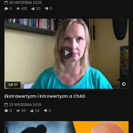
30 WRZEŚNIA 2025
0
413
20
0
Wa
08:01
Ekstrawertyzm i introwertyzm a ChAD
23 WRZEŚNIA 2025
0
311
24
0