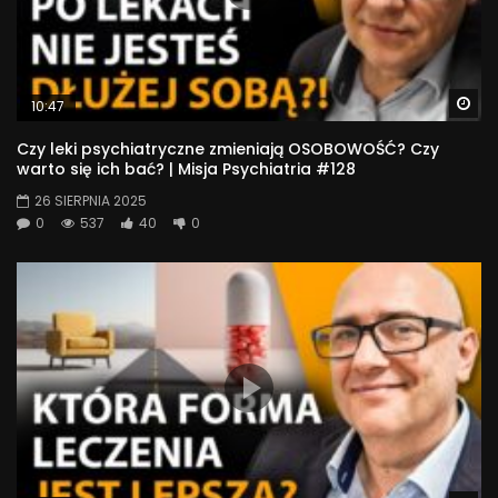
Wa
10:47
Czy leki psychiatryczne zmieniają OSOBOWOŚĆ? Czy
warto się ich bać? | Misja Psychiatria #128
26 SIERPNIA 2025
0
537
40
0