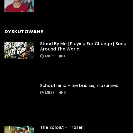
DYSKUTOWANE:
Stand By Me | Playing For Change | Song
Around The World
MILES
0
Schizofrenia – nie bać się, zrozumieć
MILES
0
The Soloist – Trailer