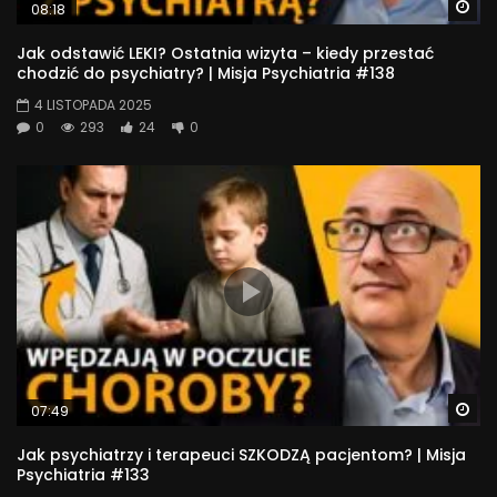
Wa
08:18
3 685
Jak odstawić LEKI? Ostatnia wizyta – kiedy przestać
chodzić do psychiatry? | Misja Psychiatria #138
4 LISTOPADA 2025
0
293
24
0
Wa
07:49
Jak psychiatrzy i terapeuci SZKODZĄ pacjentom? | Misja
Psychiatria #133