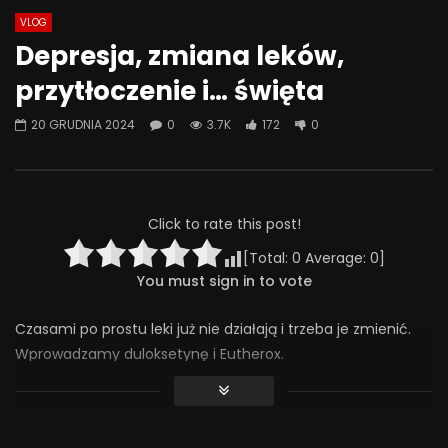
VLOG
Watch Later
08:18
07:49
Depresja, zmiana leków,
Jak odstawić LEKI? Ostatnia wizyta
Jak psychiatrzy i ter
przytłoczenie i… święta
– kiedy przestać chodzić do
SZKODZĄ pacjentom? 
psychiatry? | Misja Psychiatria
Psychiatria #133
20 GRUDNIA 2024
0
3.7K
172
0
#138
30 WRZEŚNIA 2025
4 LISTOPADA 2025
0
413
20
0
293
24
0
Click to rate this post!
[Total:
0
Average:
0
]
You must sign in to vote
Czasami po prostu leki już nie działają i trzeba je zmienić.
Wprowadzamy duloksetynę i Eutherox.
Czy święta mogą być triggerem? Pewnie, że mogą, ale czy
będą?
I co zrobić, kiedy ma się wszystkiego dość?