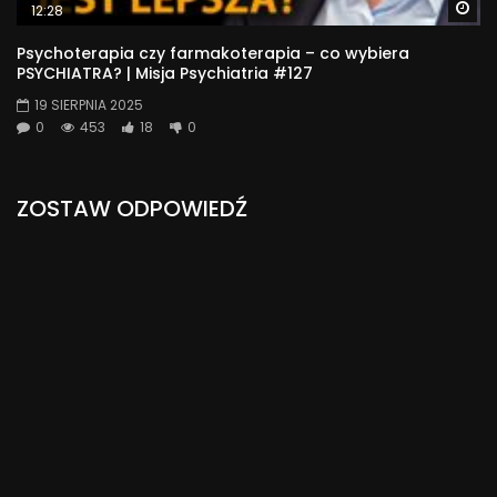
Wa
12:28
Psychoterapia czy farmakoterapia – co wybiera
PSYCHIATRA? | Misja Psychiatria #127
19 SIERPNIA 2025
0
453
18
0
ZOSTAW ODPOWIEDŹ