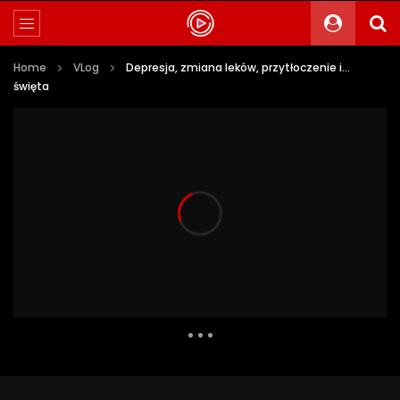
Home
VLog
Depresja, zmiana leków, przytłoczenie i…
święta
3 685 Views
172
0
Auto Next
0 Comments