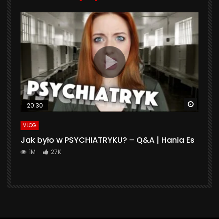
Watch 
20:30
VLOG
Jak było w PSYCHIATRYKU? – Q&A | Hania Es
1M
27K