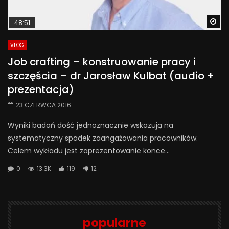
Wa
48:51
VLOG
Job crafting – konstruowanie pracy i
szczęścia – dr Jarosław Kulbat (audio +
prezentacja)
23 CZERWCA 2016
Wyniki badań dość jednoznacznie wskazują na
systematyczny spadek zaangażowania pracowników.
Celem wykładu jest zaprezentowanie konce...
0
13.3K
119
12
popularne