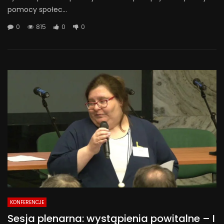
pomocy społec...
0
815
0
0
KONFERENCJE
Sesja plenarna: wystąpienia powitalne – I