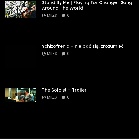
Stand By Me | Playing For Change | Song
Around The World
MILES
0
Schizofrenia – nie bać się, zrozumieć
MILES
0
The Soloist – Trailer
MILES
0