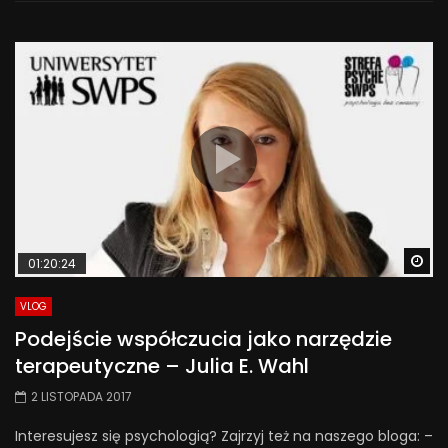
Wa
01:20:24
VLOG
Podejście współczucia jako narzędzie
terapeutyczne – Julia E. Wahl
2 LISTOPADA 2017
Interesujesz się psychologią? Zajrzyj też na naszego bloga: –