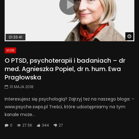
Wa
01:33:41
VLOG
O PTSD, psychoterapii i badaniach – dr
med. Agnieszka Popiel, dr n. hum. Ewa
Pragłowska
31 MAJA 2018
Interesujesz się psychologią? Zajrzyj też na naszego bloga: –
www.psyche.swps.pl Treści, które udostępniamy na tym
kanale może...
0
27.5K
344
27