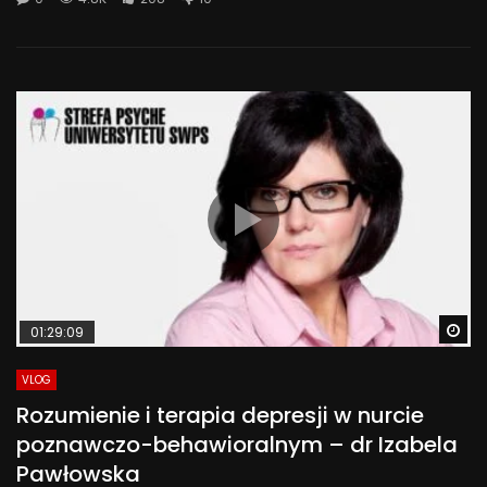
Wa
01:29:09
VLOG
Rozumienie i terapia depresji w nurcie
poznawczo-behawioralnym – dr Izabela
Pawłowska