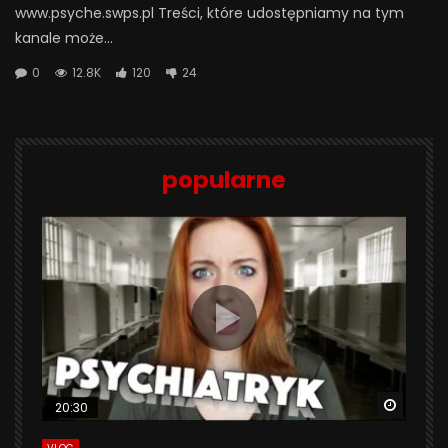
www.psyche.swps.pl Treści, które udostępniamy na tym
kanale może...
0
12.8K
120
24
popularne
Watch 
20:30