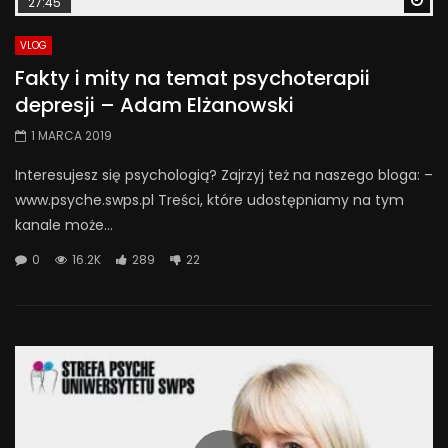
27:45
VLOG
Fakty i mity na temat psychoterapii
depresji – Adam Elżanowski
1 MARCA 2019
Interesujesz się psychologią? Zajrzyj też na naszego bloga: –
www.psyche.swps.pl Treści, które udostępniamy na tym
kanale może...
0
16.2K
289
22