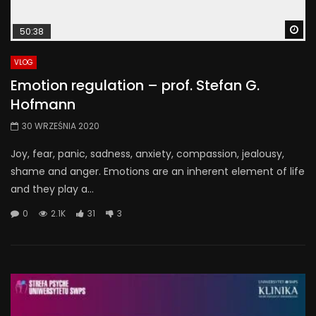
Wa
50:38
VLOG
Emotion regulation – prof. Stefan G.
Hofmann
30 WRZEŚNIA 2020
Joy, fear, panic, sadness, anxiety, compassion, jealousy,
shame and anger. Emotions are an inherent element of life
and they play a...
0
2.1K
31
3