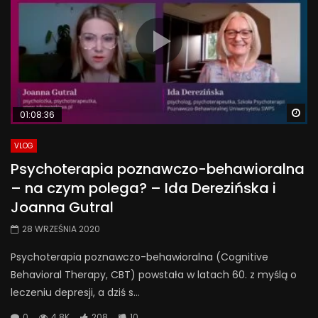
Wa
01:08:36
VLOG
Psychoterapia poznawczo-behawioralna
– na czym polega? – Ida Derezińska i
Joanna Gutral
28 WRZEŚNIA 2020
Psychoterapia poznawczo-behawioralna (Cognitive
Behavioral Therapy, CBT) powstała w latach 60. z myślą o
leczeniu depresji, a dziś s...
0
4.8K
208
10