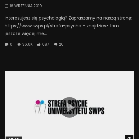
16 WRZEŚNIA 2019
Interesujesz się psychologią? Zapraszamy na naszą stronę:
https://www.swps.pl/strefa-psyche – znajdziesz tam
jeszcze więcej me...
0
36.6K
687
26
Wa